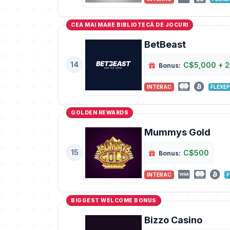
CEA MAI MARE BIBLIOTECĂ DE JOCURI
DE CE NE PLACE
RTP: 96%
BetBeast
Min Deposit: C$10
Payout speed: 24 hours
14
C$5,000 + 2
Bonus:
Casino Games: 1000+
INTERAC
FLEXEP
GOLDEN REWARDS
DE CE NE PLACE
RTP: 96%
Mummys Gold
Min Deposit: C$5
Payout speed: Up to 24 Hours
15
C$500
Bonus:
Casino Games: 20000+
INTERAC
F
BIGGEST WELCOME BONUS
DE CE NE PLACE
RTP: 96%
Bizzo Casino
Min Deposit: C$10