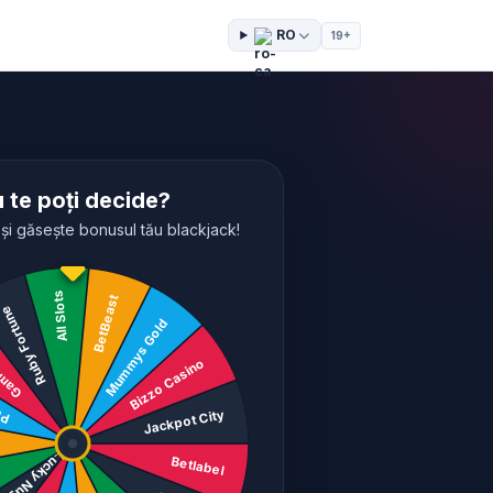
RO
19+
 te poți decide?
 și găsește bonusul tău blackjack!