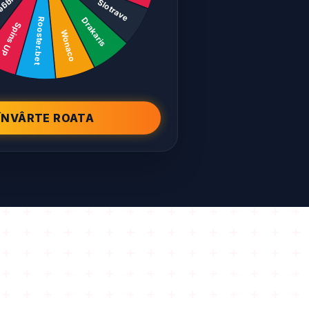
ÎNVÂRTE ROATA