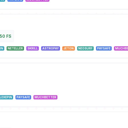
BINE DE ȘTIUT
Focused mainly on slots
50 FS
IN
NETELLER
SKRILL
ASTROPAY
JETON
NEOSURF
PAYSAFE
MUCHB
BINE DE ȘTIUT
High wagering on some bonuses
LEXEPIN
PAYSAFE
MUCHBETTER
BINE DE ȘTIUT
Dated site design