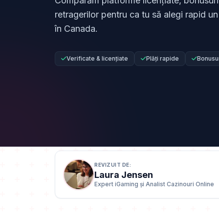
Comparăm platforme licențiate, bonusuri 
retragerilor pentru ca tu să alegi rapid u
în Canada.
Verificate & licențiate
Plăți rapide
Bonusur
REVIZUIT DE:
Laura Jensen
Expert iGaming și Analist Cazinouri Online