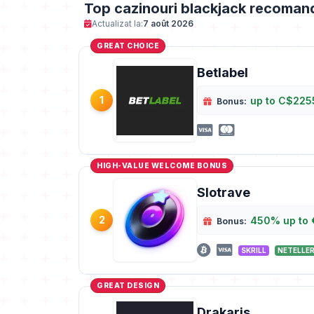
Top cazinouri blackjack recoman
Actualizat la:
7 août 2026
GREAT CHOICE
Betlabel
1
up to C$2255
Bonus:
HIGH-VALUE WELCOME BONUS
DE CE NE PLACE
Min Deposit: C$10
Slotrave
Payout speed: 1-3 days
Casino Games: 2000+
2
450% up to 
Bonus:
SKRILL
NETELLE
GREAT DESIGN
DE CE NE PLACE
RTP: 97%
Drakaris