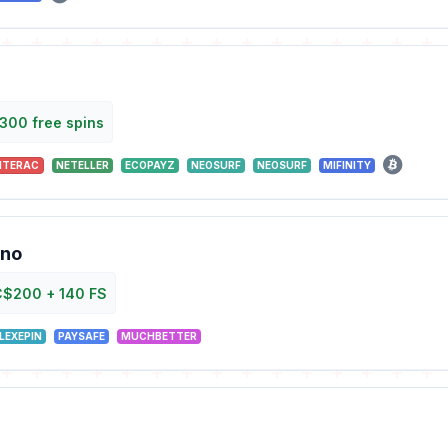
BON À SAVOIR
Some users report delayed suppo
300 free spins
NTERAC
NETELLER
ECOPAYZ
NEOSURF
NEOSURF
MIFINITY
BON À SAVOIR
Withdrawal limits may be restrictiv
ino
C$200 + 140 FS
LEXEPIN
PAYSAFE
MUCHBETTER
BON À SAVOIR
Smaller game library compared to