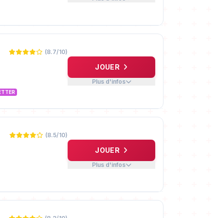
(8.7/10)
JOUER
Plus d'infos
ETTER
(8.5/10)
JOUER
Plus d'infos