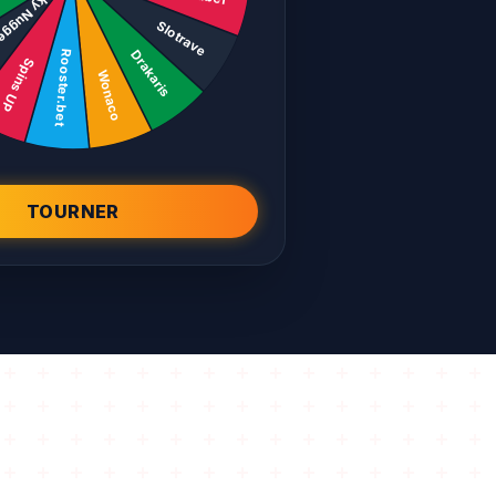
TOURNER