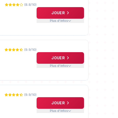
(8.8/10)
JOUER
Plus d'infos
(9.9/10)
JOUER
Plus d'infos
(9.9/10)
JOUER
Plus d'infos