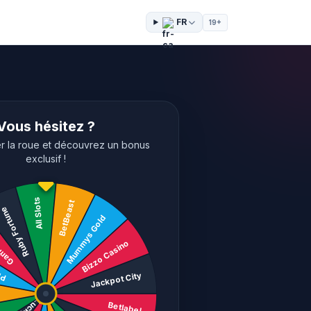
FR
19+
Vous hésitez ?
er la roue et découvrez un bonus
exclusif !